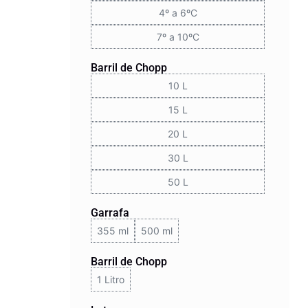
4º a 6ºC
7º a 10ºC
Barril de Chopp
10 L
15 L
20 L
30 L
50 L
Garrafa
355 ml
500 ml
Barril de Chopp
1 Litro