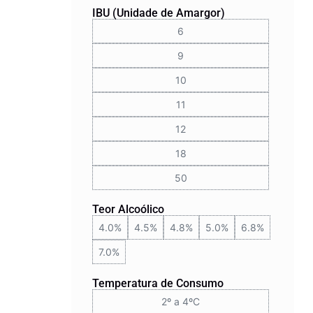
IBU (Unidade de Amargor)
6
9
10
11
12
18
50
Teor Alcoólico
4.0%
4.5%
4.8%
5.0%
6.8%
7.0%
Temperatura de Consumo
2º a 4ºC