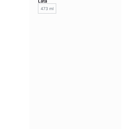
Lata
473 ml