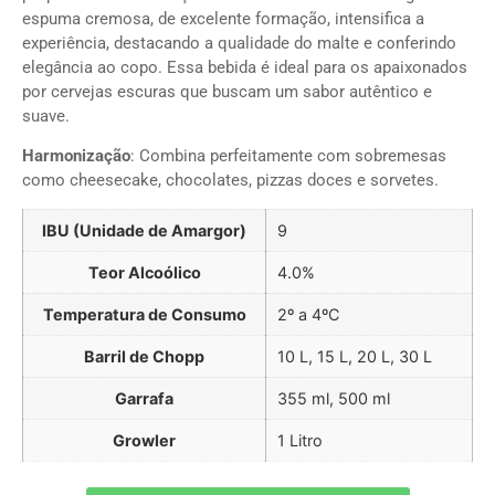
espuma cremosa, de excelente formação, intensifica a
experiência, destacando a qualidade do malte e conferindo
elegância ao copo. Essa bebida é ideal para os apaixonados
por cervejas escuras que buscam um sabor autêntico e
suave.
Harmonização
: Combina perfeitamente com sobremesas
como cheesecake, chocolates, pizzas doces e sorvetes.
IBU (Unidade de Amargor)
9
Teor Alcoólico
4.0%
Temperatura de Consumo
2º a 4ºC
Barril de Chopp
10 L, 15 L, 20 L, 30 L
Garrafa
355 ml, 500 ml
Growler
1 Litro