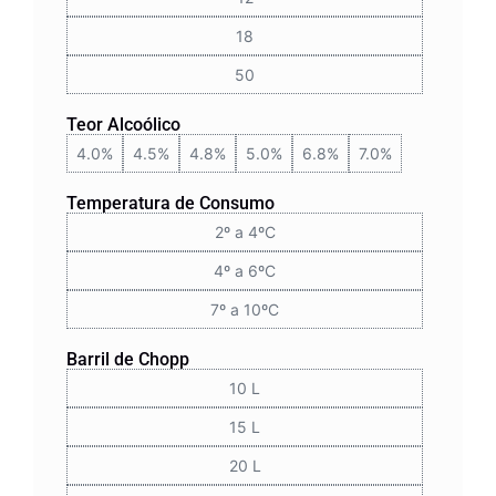
18
50
Teor Alcoólico
4.0%
4.5%
4.8%
5.0%
6.8%
7.0%
Temperatura de Consumo
2º a 4ºC
4º a 6ºC
7º a 10ºC
Barril de Chopp
10 L
15 L
20 L