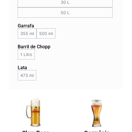
30 L
50 L
Garrafa
355 ml
500 ml
Barril de Chopp
1 Litro
Lata
473 ml