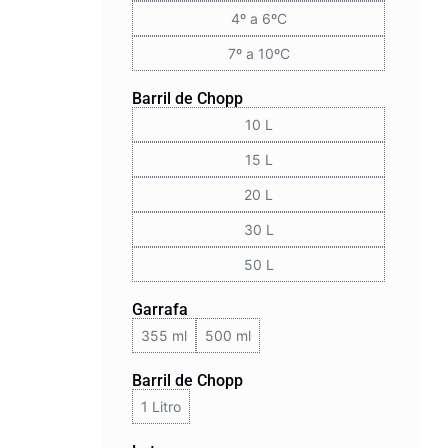
4º a 6ºC
7º a 10ºC
Barril de Chopp
10 L
15 L
20 L
30 L
50 L
Garrafa
355 ml
500 ml
Barril de Chopp
1 Litro