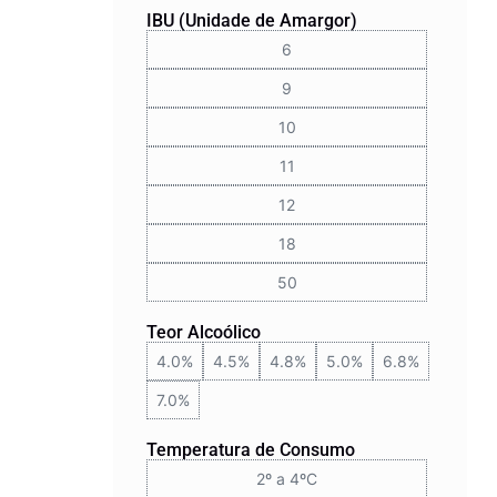
IBU (Unidade de Amargor)
6
9
10
11
12
18
50
Teor Alcoólico
4.0%
4.5%
4.8%
5.0%
6.8%
7.0%
Temperatura de Consumo
2º a 4ºC