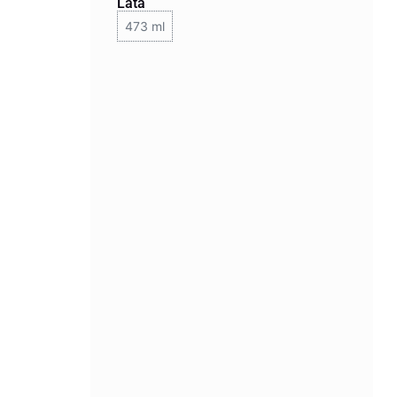
Lata
473 ml