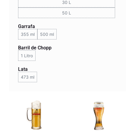
30 L
50 L
Garrafa
355 ml
500 ml
Barril de Chopp
1 Litro
Lata
473 ml