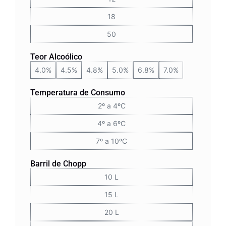
18
50
Teor Alcoólico
4.0%
4.5%
4.8%
5.0%
6.8%
7.0%
Temperatura de Consumo
2º a 4ºC
4º a 6ºC
7º a 10ºC
Barril de Chopp
10 L
15 L
20 L