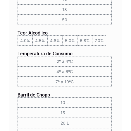
18
50
Teor Alcoólico
4.0%
4.5%
4.8%
5.0%
6.8%
7.0%
Temperatura de Consumo
2º a 4ºC
4º a 6ºC
7º a 10ºC
Barril de Chopp
10 L
15 L
20 L