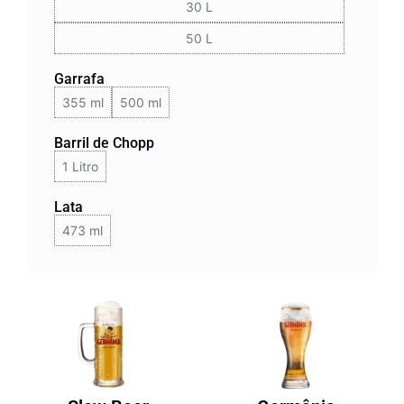
30 L
50 L
Garrafa
355 ml
500 ml
Barril de Chopp
1 Litro
Lata
473 ml