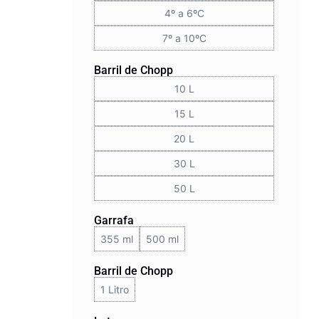
4º a 6ºC
7º a 10ºC
Barril de Chopp
10 L
15 L
20 L
30 L
50 L
Garrafa
355 ml
500 ml
Barril de Chopp
1 Litro