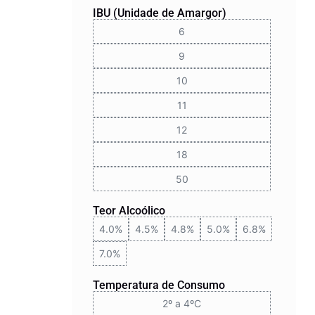
IBU (Unidade de Amargor)
6
9
10
11
12
18
50
Teor Alcoólico
4.0%
4.5%
4.8%
5.0%
6.8%
7.0%
Temperatura de Consumo
2º a 4ºC