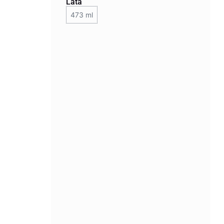
Lata
473 ml