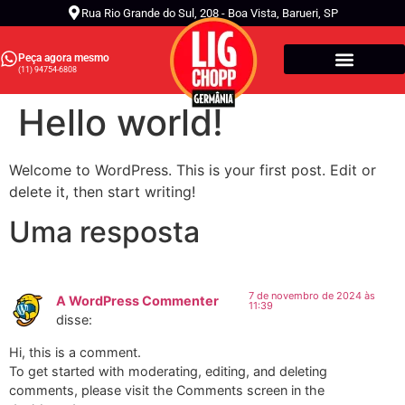
Rua Rio Grande do Sul, 208 - Boa Vista, Barueri, SP
Peça agora mesmo
(11) 94754-6808
Chopp Germânia
Bares e Restaurantes
Hello world!
Welcome to WordPress. This is your first post. Edit or
delete it, then start writing!
Uma resposta
7 de novembro de 2024 às
A WordPress Commenter
11:39
disse:
Hi, this is a comment.
To get started with moderating, editing, and deleting
comments, please visit the Comments screen in the